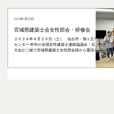
2024年4月22日
宮城県建築士会女性部会・研修会
２０２４年４月２０日（土） 仙台市・旭ヶ丘市民
センター 昨年の全国女性建築士連絡協議会・石川
大会がご縁で宮城県建築士女性部会様から要請をい
ただき、「研修会」に参加させていただきました。
第一部は『 建築と私 【天守のナゾを解く】 -
白石城の変遷- 』 の研究発表（参加２８名...