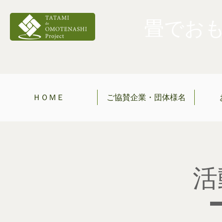
畳でおもて
ＨＯＭＥ
ご協賛企業・団体様名
​