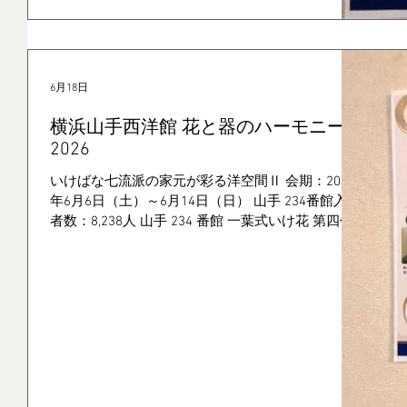
でおもてなしプロジェクト”提供です。 天井から藺
草を暖簾のようにぶら下げるという家元の発想は驚
くばかり藺草の香りに包まれて藺草の触感 足下の
畳の感触も含めて五感で感じる“いけ花”作品 そして
6月18日
藺草をかき分け辿りついて 驚きのいけばな大作が
目を見張るという筋書き 最後の作品には水盤や竹
横浜山手西洋館 花と器のハーモニー
の途中から“お茶の木”も使われていて まさに４業
2026
界畳・着物・お茶・お
いけばな七流派の家元が彩る洋空間Ⅱ 会期：2026
年6月6日（土）～6月14日（日） 山手 234番館入館
者数：8,238人 山手 234 番館 一葉式いけ花 第四代
家元 粕谷尚弘 「あわいの花の間」 山手 234 番館の
室内は他の西洋館と比べて装飾性よりも機能性のシ
ンプルさが際立ち、現代の暮らしに近い空気感を持
つ洋館のように感じられます。この空間性を活か
し、いけばなを通して日常と非日常、和と洋画交差
する「花の間」を体験していただく場を創出するこ
とを試みます。 ２階ギャラリースペース（和文化
の間） 【アンケートから】 たくさんのご意見をい
ただいていますが、特に和文化に関する感想を掲載