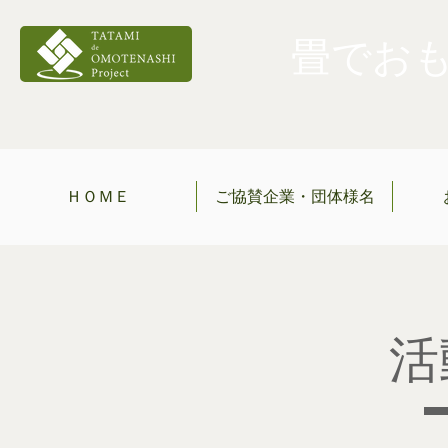
畳でおもて
ＨＯＭＥ
ご協賛企業・団体様名
​