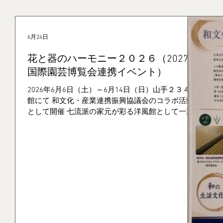
6月24日
花と器のハーモニー２０２６（2027年
国際園芸博覧会連携イベント）
2026年6月6日（土）～6月14日（日）山手２３４番
館にて 和文化・産業連携振興協議会のコラボ活動
として開催 七流派の家元が彩る洋風館として一葉
式いけばな様のご協力をいただき、開催となった。
玄関から1階は一葉式いけ花・家元・粕谷尚弘さん
の作品が洋館を彩りました。 そして２階が和文化
の素材を活かした粕谷家元のいけ花作品という構成
まずは浴衣生地を活かしてのいけ花作品 浴衣生地
は日本橋人形町の三勝染め そしてメインの２部屋
に渡る“いけ花”作品 入口で履物を脱いで畳の上に
あがって進む天井からは藺草が暖簾のように下がっ
ていて それをかき分けながら進んでいきます。
この藺草は 熊本の産地団体から、そして畳は“畳