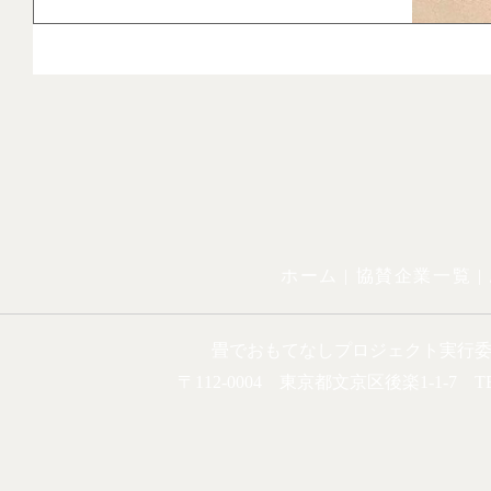
いたしました。 和文化でいぐさを主にコーディネ
ートされていて五感を活かして非日常を感じさせて
いただき ました。本当に素晴らしかったです。日
本の良さを改めて魅了いたしました。本当にありが
とうございました。 素晴らしい作品を見せていた
だき、ありがとうございました。心が洗われまし
た。 いぐさの香りがよくすてきでした。 毎年来て
います。いぐさの演出ステキでした。...
ホーム |
協賛企業一覧
|
畳でおもてなしプロジェクト実行
〒112-0004 東京都文京区後楽1-1-7 TEL.