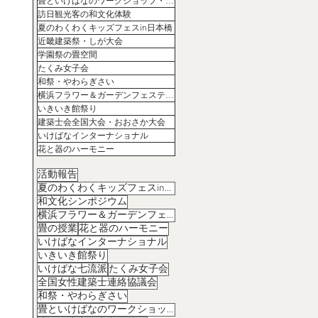
畳といけばなのワークショップ・コラボ
訪日観光客の和文化体験
夏のわくわくキッズフェスin日本橋
近畿建築祭・しが大会
学園祭の畳空間
たくみ女子会
和祭・やわらぎさい
横浜フラワー＆ガーデンフェスティバル
いきいき館祭り
建築士会全国大会・おおさか大会
いけばなインターナショナル
花と器のハーモニー
活動報告
夏のわくわくキッズフェスin日本橋
和文化シンポジウム
横浜フラワー＆ガーデンフェスティバル
畳の授業
花と器のハーモニー
いけばなインターナショナル
いきいき館祭り
いけばな七流派
たくみ女子会
全国女性建築士連絡協議会
和祭・やわらぎさい
畳といけばなのワークショップ・コラボ