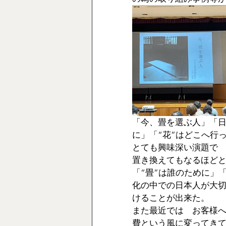
「今、畳を選ぶ人」「日
に」「“花”はどこへ行
とても興味深い演題で
置き換えてもなるほど
「“畳”は誰のために」
化の中での日本人が大
けることが出来た。
また最近では　お客様
費という風に変ってき