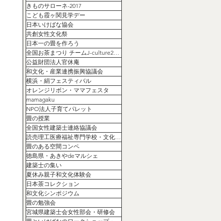
きものサローネ-2017
こども霞ヶ関見学デー
日本いけばな協会
共創女性文化祭
日本一の畳を作ろう
全国お茶まつり チームJ-culture2020コラボセッション
公益財団法人官休庵
和文化・産業連携振興協議会
横浜・絹フェスティバル
オレンジリボン・ママフェスタ
mamagaku
NPO法人子育てパレット
畳の授業
全国女性建築士連絡協議会
読売理工医療福祉専門学校・文化祭協賛
畳のある空間コンペ
徳島県・あきやdeマルシェ
建築士の集い
夏休み親子和文化体験会
日本茶コレクション
和文化シンポジウム
畳の勉強会
宮城県建築士会女性部会・研修会