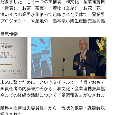
ただきました。もう一つの主催者　和文化・産業連携振
さ・畳表）・お茶（茶葉）・着物（蚕糸）・お花（花
の深い４つの業界が集まって組織された団体で、畳業界
しプロジェクト」や産地の「熊本県い業生産販売振興協
。
担当農作物
を未来に繋ぐために」というタイトルで　「畳でおもて
企画責任者の内藤誠治氏から、和文化・産業連携振興協
、今までの経緯や活動について『基調報告』がなされま
畳業界＝石河恒夫委員長）から、現状と仮題・課題解決
が紹介された。