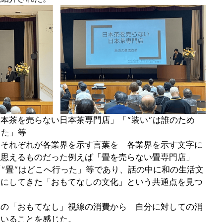
本茶を売らない日本茶専門店」「“装い”は誰のため
った」等　
　それぞれが各業界を示す言葉を　各業界を示す文字に
と思えるものだった例えば「畳を売らない畳専門店」
「“畳”はどこへ行った」等であり、話の中に和の生活文
切にしてきた「おもてなしの文化」という共通点を見つ
への「おもてなし」視線の消費から　自分に対しての消
ていることを感じた。