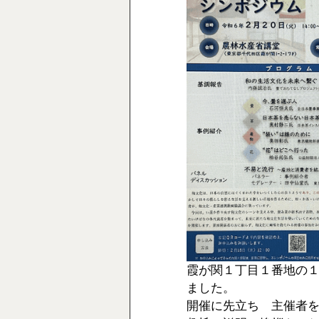
霞が関１丁目１番地の
ました。
開催に先立ち　主催者