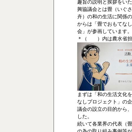
趣旨の説明と挨拶をい
興協議会とは畳（いぐ
卉）の和の生活に関係
からは「畳でおもてな
会」が参画しています
＊（　　）内は農水省
まずは「和の生活文化
なしプロジェクト」の
議会の設立の目的から
した。
続いて各業界の代表（
の為の取り組み事例等