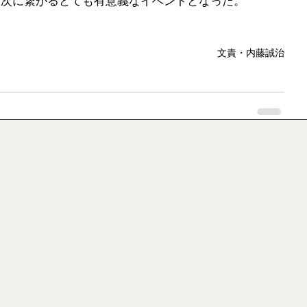
、次に繋がるとても有意義なイベントとなった。
。　
文責・内藤誠治