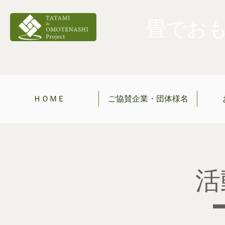
畳でおもて
ＨＯＭＥ
ご協賛企業・団体様名
​