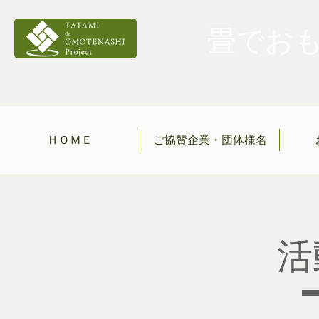
畳でおもて
ＨＯＭＥ
ご協賛企業・団体様名
​