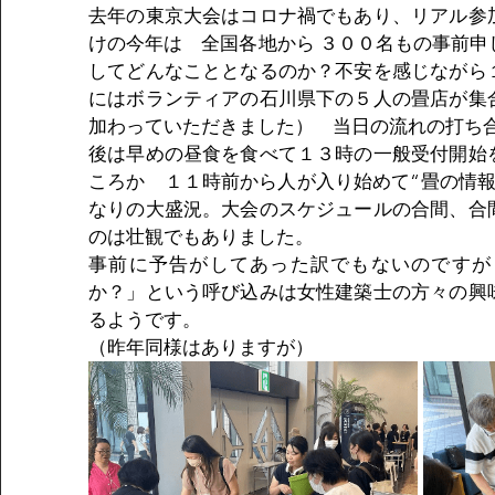
去年の東京大会はコロナ禍でもあり、リアル参
けの今年は　全国各地から ３００名もの事前申
してどんなこととなるのか？不安を感じながら
にはボランティアの石川県下の５人の畳店が集
加わっていただきました）　当日の流れの打ち
後は早めの昼食を食べて１３時の一般受付開始
ころか　１１時前から人が入り始めて“畳の情報
なりの大盛況。大会のスケジュールの合間、合
のは壮観でもありました。
事前に予告がしてあった訳でもないのですが
か？」という呼び込みは女性建築士の方々の興
るようです。
（昨年同様はありますが）