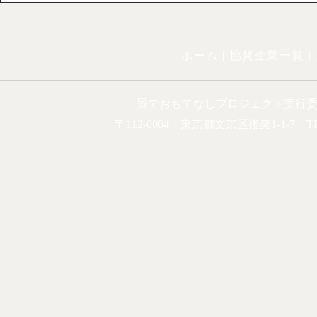
ホーム |
協賛企業一覧
|
畳でおもてなしプロジェクト実行
〒112-0004 東京都文京区後楽1-1-7 TEL.