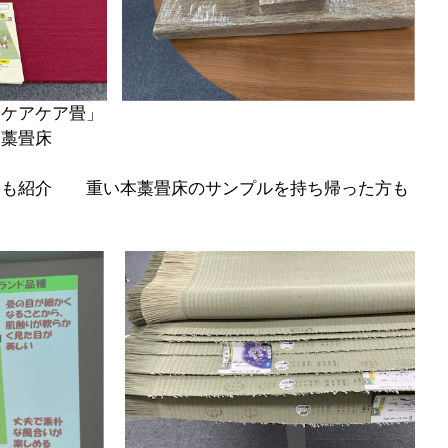
「ケアケア畳」　　
本藁畳床
ても紹介　　重い本藁畳床のサンプルを持ち帰った方も