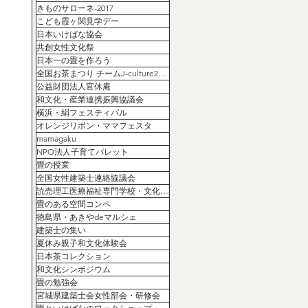
きものサローネ-2017
こども霞ヶ関見学デー
日本いけばな協会
共創女性文化祭
日本一の畳を作ろう
全国お茶まつり チームJ-culture2020コラボセッション
公益財団法人官休庵
和文化・産業連携振興協議会
横浜・絹フェスティバル
オレンジリボン・ママフェスタ
mamagaku
NPO法人子育てパレット
畳の授業
全国女性建築士連絡協議会
読売理工医療福祉専門学校・文化祭協賛
畳のある空間コンペ
徳島県・あきやdeマルシェ
建築士の集い
夏休み親子和文化体験会
日本茶コレクション
和文化シンポジウム
畳の勉強会
宮城県建築士会女性部会・研修会