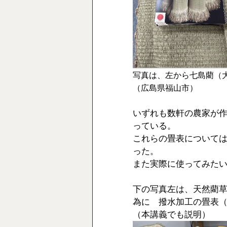
写真は、左から七島藺（
（広島県福山市）
いずれも数軒の農家が
っている。
これらの畳表について
った。
また実際に使ってみた
下の写真左は、天然藺
為に　撥水加工の畳表
（本講義でも説明）