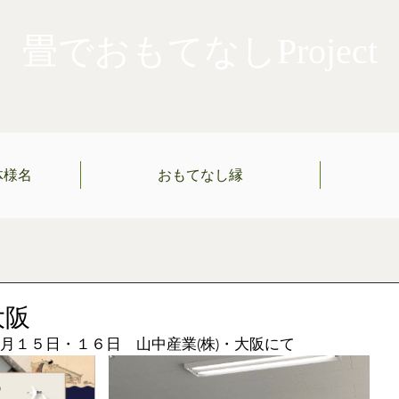
畳でおもてなしProject
体様名
おもてなし縁
大阪
月１５日・１６日　山中産業(株)・大阪にて