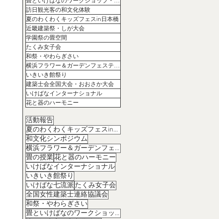
畳といけばなのワークショップ・コラボ
訪日観光客の和文化体験
夏のわくわくキッズフェスin日本橋
近畿建築祭・しが大会
学園祭の畳空間
たくみ女子会
和祭・やわらぎさい
横浜フラワー＆ガーデンフェスティバル
いきいき館祭り
建築士会全国大会・おおさか大会
いけばなインターナショナル
花と器のハーモニー
活動報告
夏のわくわくキッズフェスin日本橋
和文化シンポジウム
横浜フラワー＆ガーデンフェスティバル
畳の授業
花と器のハーモニー
いけばなインターナショナル
いきいき館祭り
いけばな七流派
たくみ女子会
全国女性建築士連絡協議会
和祭・やわらぎさい
畳といけばなのワークショップ・コラボ