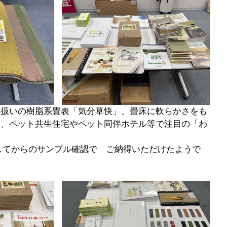
業扱いの樹脂系畳表「気分草快」、畳床に軟らかさをも
」、ペット共生住宅やペット同伴ホテル等で注目の「わ
等