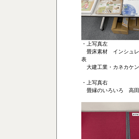
・上写真左
　畳床素材　インシュ
表
　大建工業・カネカケ
・上写真右
　畳縁のいろいろ　高