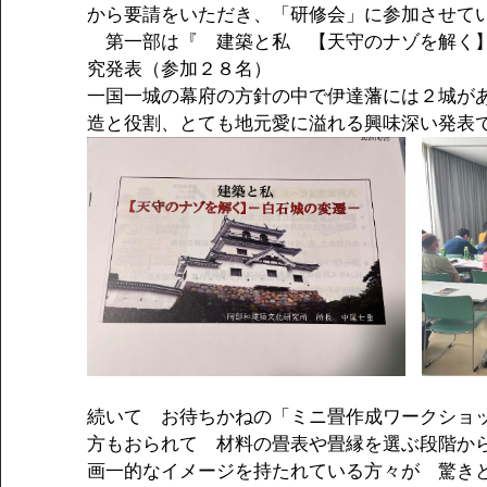
から要請をいただき、「研修会」に参加させて
　第一部は『　建築と私　【天守のナゾを解く】
究発表（参加２８名）
一国一城の幕府の方針の中で伊達藩には２城が
造と役割、とても地元愛に溢れる興味深い発表
続いて　お待ちかねの「ミニ畳作成ワークショ
方もおられて　材料の畳表や畳縁を選ぶ段階か
画一的なイメージを持たれている方々が　驚き