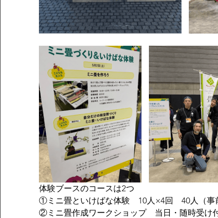
体験ブースのコースは2つ　
①ミニ畳といけばな体験　10人×4回　40人（
②ミニ畳作成ワークショップ　当日・随時受け