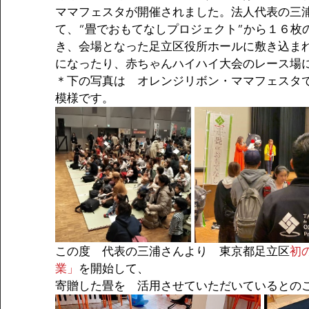
ママフェスタが開催されました。法人代表の三
て、“畳でおもてなしプロジェクト”から１６枚
き、会場となった足立区役所ホールに敷き込ま
になったり、赤ちゃんハイハイ大会のレース場
＊下の写真は　オレンジリボン・ママフェスタで
模様です。
この度　代表の三浦さんより　東京都足立区
初
業」
を開始して、
寄贈した畳を　活用させていただいているとの